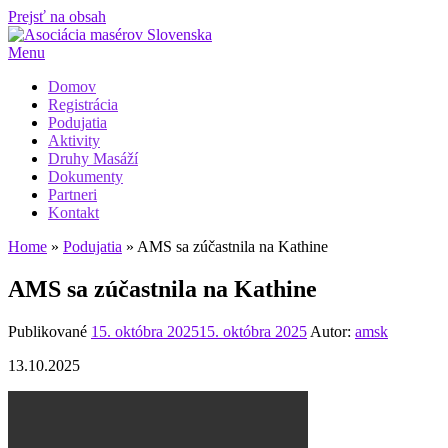
Prejsť na obsah
Menu
Domov
Registrácia
Podujatia
Aktivity
Druhy Masáží
Dokumenty
Partneri
Kontakt
Home
»
Podujatia
»
AMS sa zúčastnila na Kathine
AMS sa zúčastnila na Kathine
Publikované
15. októbra 2025
15. októbra 2025
Autor:
amsk
13.10.2025